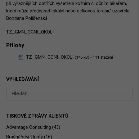
při výraznějších obtížích vyšetření kožním či očním lékařem,
který může předepsat lokální nebo celkovou terapii,“ uzavřela
Bohdana Polišenská.
TZ_GMN_OCNI_OKOLI
Přílohy
TZ_GMN_OCNI_OKOLI
(145 kB)
• 111 stažení
VYHLEDÁVÁNÍ
Hledat:
TISKOVÉ ZPRÁVY KLIENTŮ
Advantage Consulting
(43)
Brašnářství Tlustý
(16)