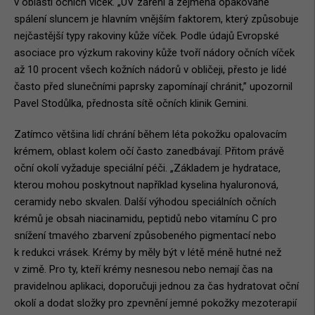
v oblasti očních víček. „UV záření a zejména opakované
spálení sluncem je hlavním vnějším faktorem, který způsobuje
nejčastější typy rakoviny kůže víček. Podle údajů Evropské
asociace pro výzkum rakoviny kůže tvoří nádory očních víček
až 10 procent všech kožních nádorů v obličeji, přesto je lidé
často před slunečními paprsky zapomínají chránit,” upozornil
Pavel Stodůlka, přednosta sítě očních klinik
Gemini
.
Zatímco většina lidí chrání během léta pokožku opalovacím
krémem, oblast kolem očí často zanedbávají. Přitom právě
oční okolí vyžaduje speciální péči. „Základem je hydratace,
kterou mohou poskytnout například kyselina hyaluronová,
ceramidy nebo skvalen. Další výhodou speciálních očních
krémů je obsah niacinamidu, peptidů nebo vitamínu C pro
snížení tmavého zbarvení způsobeného pigmentací nebo
k redukci vrásek. Krémy by měly být v létě méně hutné než
v zimě. Pro ty, kteří krémy nesnesou nebo nemají čas na
pravidelnou aplikaci, doporučuji jednou za čas hydratovat oční
okolí a dodat složky pro zpevnění jemné pokožky mezoterapií