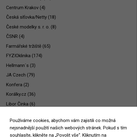
Centrum Krakov
(4)
Česká síťovka/Netty
(18)
České modelky s. r. o.
(8)
ČSNR
(4)
Farmářské tržiště
(65)
FYZIOklinika
(174)
Hellmann´s
(3)
JA Czech
(79)
Konfera
(2)
Korálky.cz
(36)
Libor Činka
(6)
Medicom Clinic
(32)
Používáme cookies, abychom vám zajistili co možná
Nezařazené
(1)
nejsnadnější použití našich webových stránek. Pokud s tím
Oční klinika Gemini
(181)
souhlasíte, klikněte na „Povolit vše“. Kliknutím na