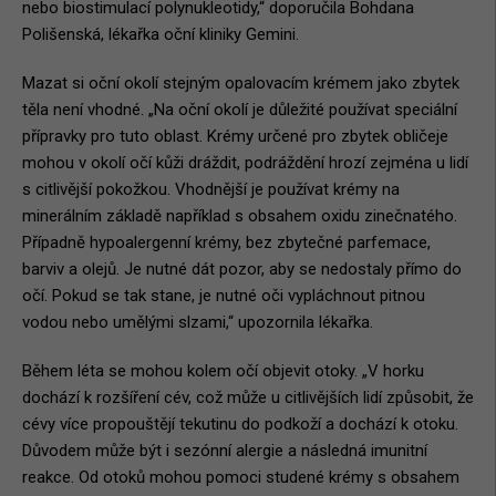
nebo biostimulací polynukleotidy,“ doporučila Bohdana
Polišenská, lékařka oční kliniky Gemini.
Mazat si oční okolí stejným opalovacím krémem jako zbytek
těla není vhodné. „Na oční okolí je důležité používat speciální
přípravky pro tuto oblast. Krémy určené pro zbytek obličeje
mohou v okolí očí kůži dráždit, podráždění hrozí zejména u lidí
s citlivější pokožkou. Vhodnější je používat krémy na
minerálním základě například s obsahem oxidu zinečnatého.
Případně hypoalergenní krémy, bez zbytečné parfemace,
barviv a olejů. Je nutné dát pozor, aby se nedostaly přímo do
očí. Pokud se tak stane, je nutné oči vypláchnout pitnou
vodou nebo umělými slzami,“ upozornila lékařka.
Během léta se mohou kolem očí objevit otoky. „V horku
dochází k rozšíření cév, což může u citlivějších lidí způsobit, že
cévy více propouštějí tekutinu do podkoží a dochází k otoku.
Důvodem může být i sezónní alergie a následná imunitní
reakce. Od otoků mohou pomoci studené krémy s obsahem