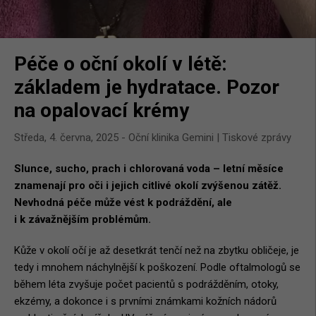
Péče o oční okolí v létě:
základem je hydratace. Pozor
na opalovací krémy
středa, 4. června, 2025
-
Oční klinika Gemini
|
Tiskové zprávy
Slunce, sucho, prach i chlorovaná voda – letní měsíce
znamenají pro oči i jejich citlivé okolí zvýšenou zátěž.
Nevhodná péče může vést k podráždění, ale
i k závažnějším problémům.
Kůže v okolí očí je až desetkrát tenčí než na zbytku obličeje, je
tedy i mnohem náchylnější k poškození. Podle oftalmologů se
během léta zvyšuje počet pacientů s podrážděním, otoky,
ekzémy, a dokonce i s prvními známkami kožních nádorů