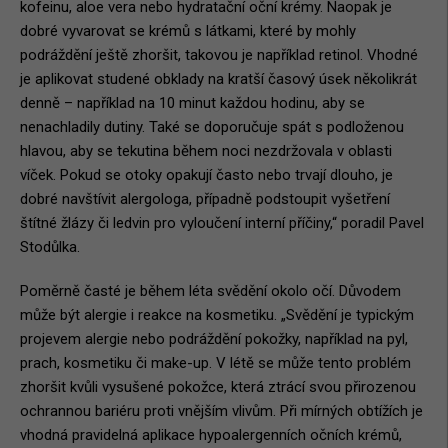
kofeinu, aloe vera nebo hydratační oční krémy. Naopak je
dobré vyvarovat se krémů s látkami, které by mohly
podráždění ještě zhoršit, takovou je například retinol. Vhodné
je aplikovat studené obklady na kratší časový úsek několikrát
denně – například na 10 minut každou hodinu, aby se
nenachladily dutiny. Také se doporučuje spát s podloženou
hlavou, aby se tekutina během noci nezdržovala v oblasti
víček. Pokud se otoky opakují často nebo trvají dlouho, je
dobré navštívit alergologa, případně podstoupit vyšetření
štítné žlázy či ledvin pro vyloučení interní příčiny,“ poradil Pavel
Stodůlka.
Poměrně časté je během léta svědění okolo očí. Důvodem
může být alergie i reakce na kosmetiku. „Svědění je typickým
projevem alergie nebo podráždění pokožky, například na pyl,
prach, kosmetiku či make-up. V létě se může tento problém
zhoršit kvůli vysušené pokožce, která ztrácí svou přirozenou
ochrannou bariéru proti vnějším vlivům. Při mírných obtížích je
vhodná pravidelná aplikace hypoalergenních očních krémů,